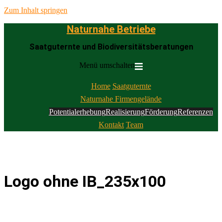
Zum Inhalt springen
Naturnahe Betriebe
Saatguternte und Biodiversitätsberatungen
Menü umschalten
Home
Saatguternte
Naturnahe Firmengelände
Potentialerhebung
Realisierung
Förderung
Referenzen
Kontakt
Team
Logo ohne IB_235x100