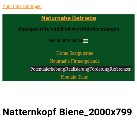
Zum Inhalt springen
Naturnahe Betriebe
Saatguternte und Biodiversitätsberatungen
Menü umschalten
Home
Saatguternte
Naturnahe Firmengelände
Potentialerhebung
Realisierung
Förderung
Referenzen
Kontakt
Team
Natternkopf Biene_2000x799